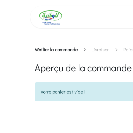
Se rendre au contenu
alwatania
Nos 
Vérifier la commande
Livraison
Pai
Aperçu de la commande
Votre panier est vide !