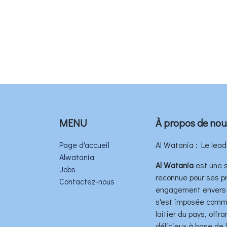
MENU
À propos de nou
Page d'accueil
Al Watania : Le lead
Alwatania
Al Watania
est une s
Jobs
reconnue pour ses pr
Contactez-nous
engagement envers l
s'est imposée comme
laitier du pays, off
délicieux à base de la