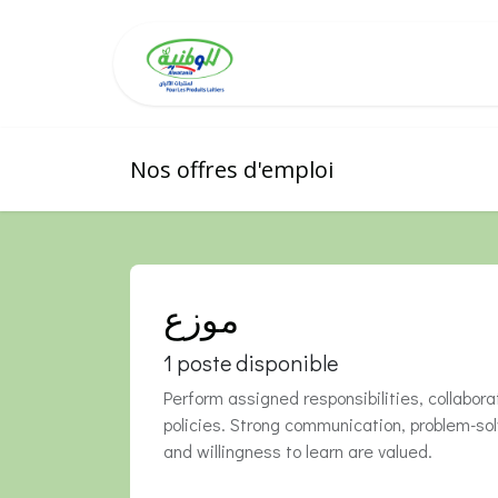
Se rendre au contenu
alwatania
Nos 
Nos offres d'emploi
موزع
1
poste disponible
Perform assigned responsibilities, collab
policies. Strong communication, problem-solvi
and willingness to learn are valued.