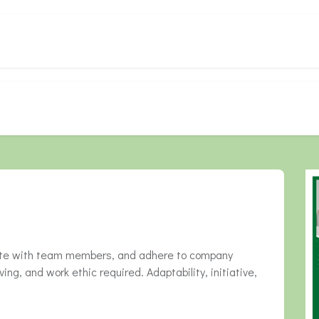
produits
Contact
jobs
E-Shop
Évé
orate with team members, and adhere to company
ng, and work ethic required. Adaptability, initiative,