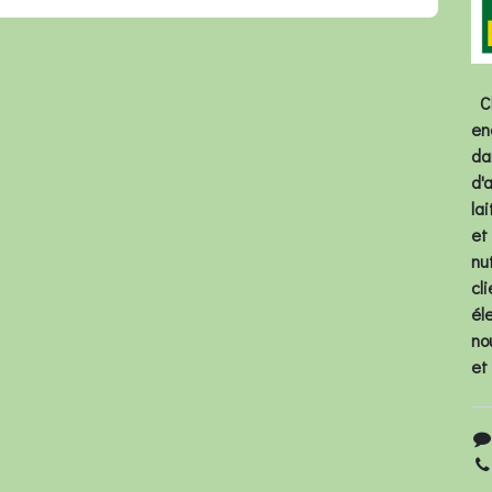
Ch
en
da
d'
la
et
nu
cl
él
no
et