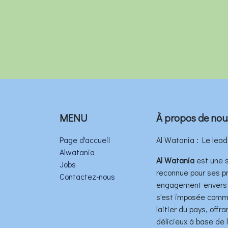
MENU
À propos de nou
Page d'accueil
Al Watania : Le lead
Alwatania
Al Watania
est une s
Jobs
reconnue pour ses pr
Contactez-nous
engagement envers l
s'est imposée comme
laitier du pays, off
délicieux à base de la