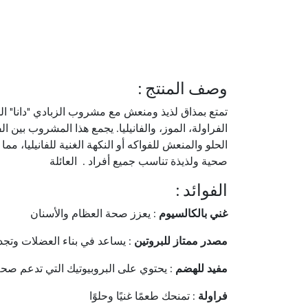
: وصف المنتج
تمتع بمذاق لذيذ ومنعش مع مشروب الزبادي "دانا" الم
الفراولة، الموز، والفانيليا. يجمع هذا المشروب بين ال
الحلو والمنعش للفواكه أو النكهة الغنية للفانيليا، مما
صحية ولذيذة تناسب جميع أفراد . العائلة
: الفوائد
غني بالكالسيوم
: يعزز صحة العظام والأسنان
مصدر ممتاز للبروتين
: يساعد في بناء العضلات وتجديد
مفيد للهضم
: يحتوي على البروبيوتيك التي تدعم صح
فراولة
: تمنحك طعمًا غنيًا وحلوًا