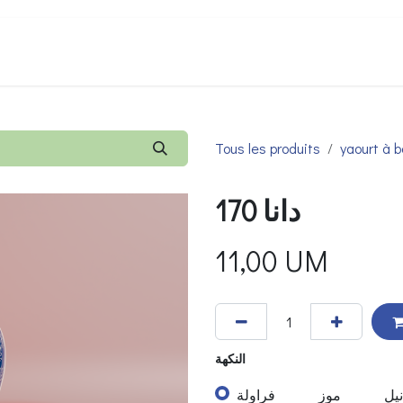
produits
Contact
jobs
E-Shop
Évé
Tous les produits
yaourt à b
دانا 170
11,00
UM
النكهة
نيل
موز
فراولة